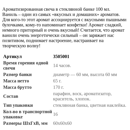
Ароматизированная свеча в стеклянной банке 100 мл.
Ваниль – один из самых «вкусных и домашних» ароматов.
Для кого-то этот аромат ассоциируется с вкусными пышными
булочками, кому-то напоминает конфетки! Аромат сладкий,
немного приторный и очень вкусный! Считается, что аромат
ванили очень энергетически сильный – он заряжает нас
позитивом, поднимает настроение, настраивает на
творческую волну!
Артикул
3505001
Время горения одной
14 часов.
свечи
Размер банки
диаметр — 60 мм, высота 60 мм
Масса нетто
65 г.
Масса брутто
170 г.
парафин, воск, ароматизатор,
Состав
краситель, хлопок.
Тип упаковки
стеклянная банка, цветная наклейка.
Кол-во в транспортной
16
упаковке
Размеры ШхГхВ, мм
60х60х60